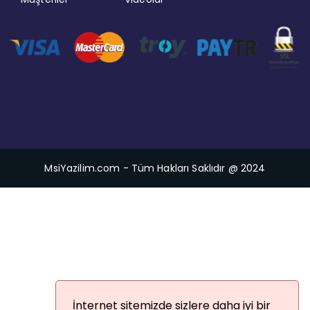
MsiYazilim.com - Tüm Hakları Saklıdır @ 2024
İnternet sitemizde sizlere daha iyi bir