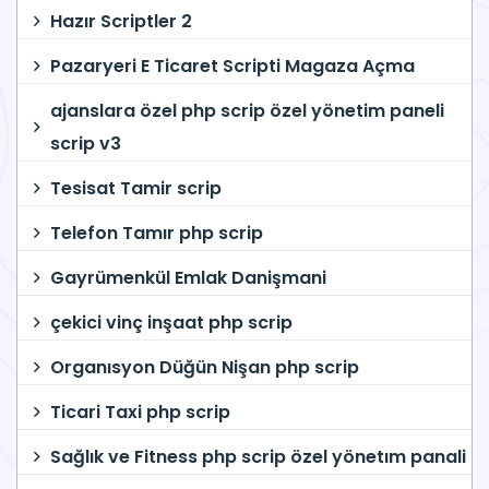
Hazır Scriptler 2
Pazaryeri E Ticaret Scripti Magaza Açma
ajanslara özel php scrip özel yönetim paneli
scrip v3
Tesisat Tamir scrip
Telefon Tamır php scrip
Gayrümenkül Emlak Danişmani
çekici vinç inşaat php scrip
Organısyon Düğün Nişan php scrip
Ticari Taxi php scrip
Sağlık ve Fitness php scrip özel yönetım panali