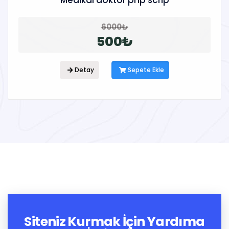
Medikal doktor php scrip
6000₺
500₺
Detay
Sepete Ekle
Siteniz Kurmak İçin Yardıma