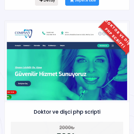
Detay
Sepete Ekle
P
Doktor ve dişci php scripti
2000₺