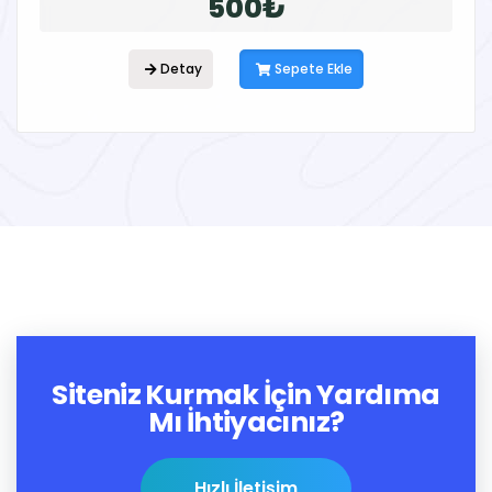
500₺
Detay
Sepete Ekle
Siteniz Kurmak İçin Yardıma
Mı İhtiyacınız?
Hızlı İletişim