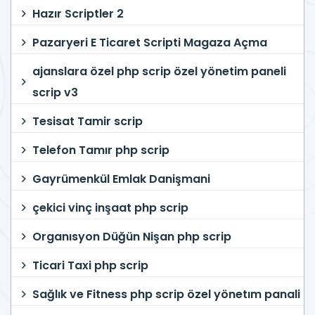
Hazır Scriptler 2
Pazaryeri E Ticaret Scripti Magaza Açma
ajanslara özel php scrip özel yönetim paneli
scrip v3
Tesisat Tamir scrip
Telefon Tamır php scrip
Gayrümenkül Emlak Danişmani
çekici vinç inşaat php scrip
Organısyon Düğün Nişan php scrip
Ticari Taxi php scrip
Sağlık ve Fitness php scrip özel yönetım panali