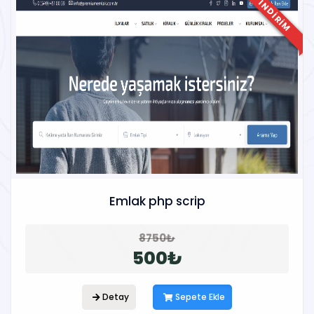
INDIRIM
Emlak php scrip
8750₺
500₺
Detay
Sepete Ekle