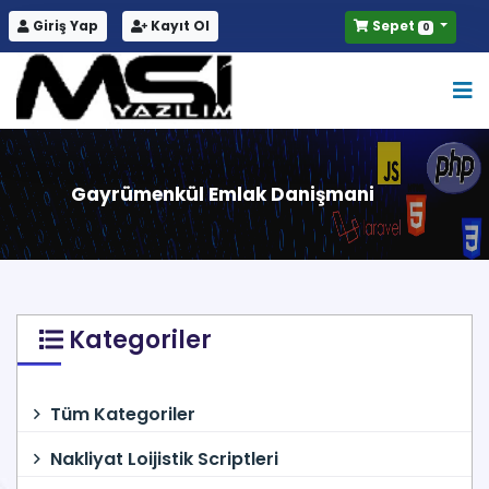
Giriş Yap
Kayıt Ol
Sepet
0
Gayrümenkül Emlak Danişmani
Kategoriler
Tüm Kategoriler
Nakliyat Loijistik Scriptleri