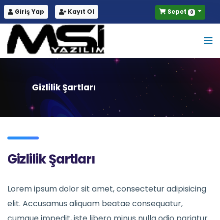
Giriş Yap
Kayıt Ol
Sepet
0
Gizlilik Şartları
Gizlilik Şartları
Lorem ipsum dolor sit amet, consectetur adipisicing
elit. Accusamus aliquam beatae consequatur,
cumque impedit, iste libero minus nulla odio pariatur