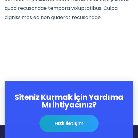
quod recusandae tempora voluptatibus. Culpa
dignissimos ea non quaerat recusandae.
Siteniz Kurmak İçin Yardıma
Mı İhtiyacınız?
Hızlı İletişim