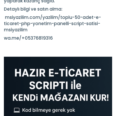
yaparak kazanç sağla.
Detaylı bilgi ve satın alma:
msiyazilim.com/yazilim/toplu-50-adet-e-
ticaret-php-yonetim-panelli-script-satisi-
msiyazilim
wa.me/+05376819316