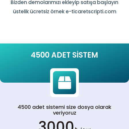
Bizden demolarımızı ekleyip satışa başlayın
üstelik ücretsiz örnek e-ticaretscripti.com
4500 ADET SİSTEM
4500 adet sistemi size dosya olarak
veriyoruz
3000