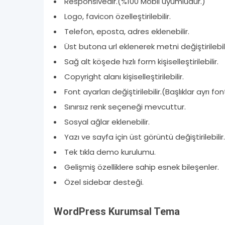
Responsivedir.(%100 Mobil uyumludur.)
Logo, favicon özelleştirilebilir.
Telefon, eposta, adres eklenebilir.
Üst butona url eklenerek metni değiştirilebili
Sağ alt köşede hızlı form kişiselleştirilebilir.
Copyright alanı kişiselleştirilebilir.
Font ayarları değiştirilebilir.(Başlıklar ayrı fon
Sınırsız renk seçeneği mevcuttur.
Sosyal ağlar eklenebilir.
Yazı ve sayfa için üst görüntü değiştirilebilir.
Tek tıkla demo kurulumu.
Gelişmiş özelliklere sahip esnek bileşenler.
Özel sidebar desteği.
WordPress Kurumsal Tema