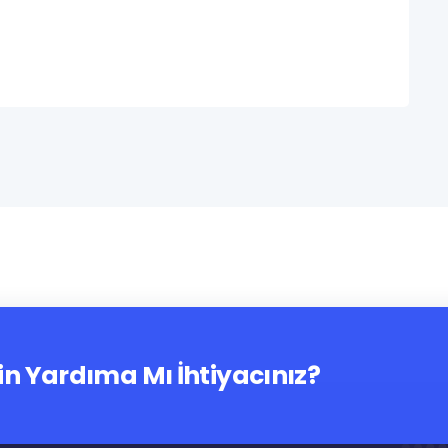
in Yardıma Mı İhtiyacınız?