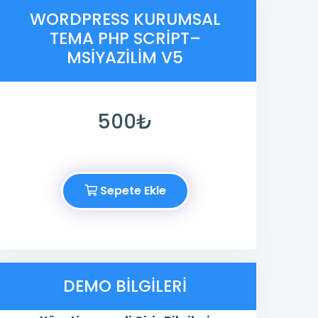
WORDPRESS KURUMSAL
TEMA PHP SCRIPT–
MSIYAZILIM V5
500₺
Sepete Ekle
DEMO BILGILERI