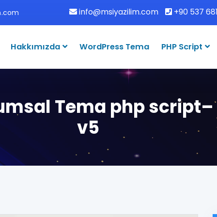
info@msiyazilim.com
+90 537 681
im.com
Hakkımızda
WordPress Tema
PHP Script
msal Tema php script– 
v5