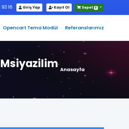
 93 16
Giriş Yap
Kayıt Ol
Sepet
0
Opencart Tema Modül
Referanslarımız
Msiyazilim
Anasayfa