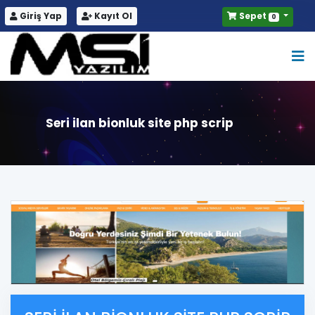
Giriş Yap
Kayıt Ol
Sepet
0
Seri ilan bionluk site php scrip