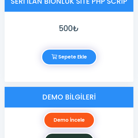
SERI ILAN BIONLUK SITE PHP SCRIP
500₺
Sepete Ekle
DEMO BILGILERI
Demo İncele