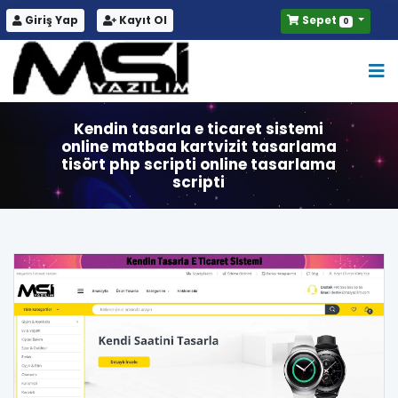
Giriş Yap
Kayıt Ol
Sepet
0
Kendin tasarla e ticaret sistemi
online matbaa kartvizit tasarlama
tisört php scripti online tasarlama
scripti