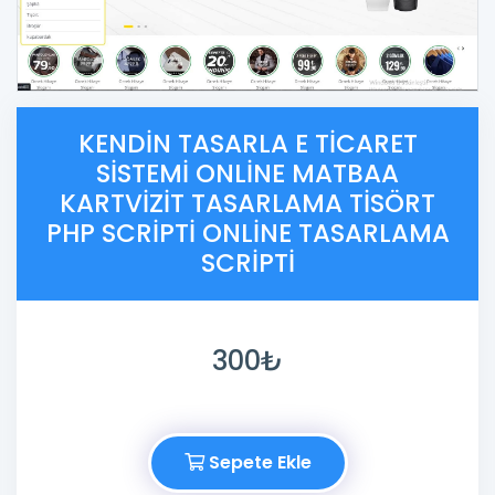
KENDIN TASARLA E TICARET
SISTEMI ONLINE MATBAA
KARTVIZIT TASARLAMA TISÖRT
PHP SCRIPTI ONLINE TASARLAMA
SCRIPTI
300₺
Sepete Ekle