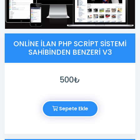
ONLINE ILAN PHP SCRIPT SISTEMI
SAHIBINDEN BENZERI V3
500₺
Sepete Ekle