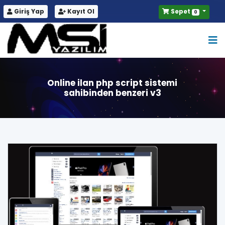
Giriş Yap
Kayıt Ol
Sepet
0
Online ilan php script sistemi
sahibinden benzeri v3