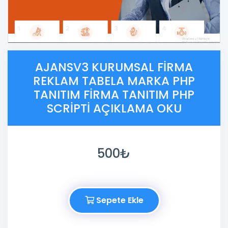
AJANSV3 KURUMSAL FIRMA
REKLAM TABELA MARKA PHP
TANITIM FIRMA TANITIM PHP
SCRIPTI AÇIKLAMA OKU
500₺
Sepete Ekle