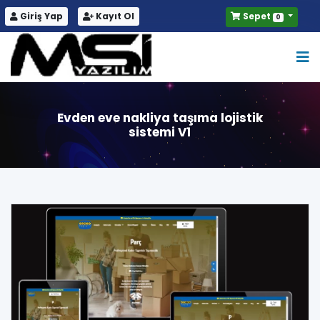
Giriş Yap
Kayıt Ol
Sepet
0
Evden eve nakliya taşıma lojistik
sistemi V1